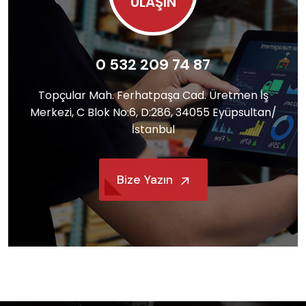
ULAŞIN
0 532 209 74 87
Topçular Mah. Ferhatpaşa Cad. Üretmen İş
Merkezi, C Blok No:6, D:286, 34055 Eyüpsultan/
İstanbul
Bize Yazın