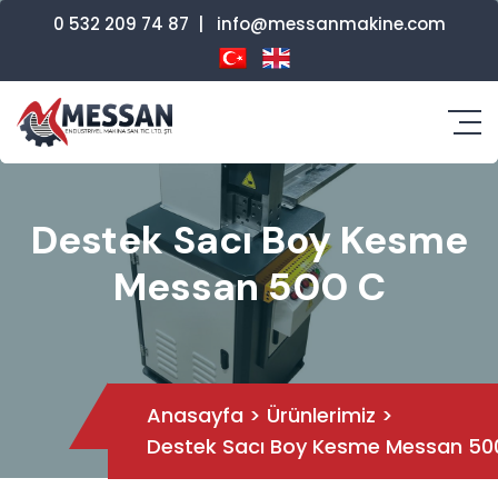
0 532 209 74 87
|
info@messanmakine.com
Destek Sacı Boy Kesme
Messan 500 C
Anasayfa
>
Ürünlerimiz
>
Destek Sacı Boy Kesme Messan 50