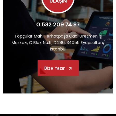
ULAŞIN
0 532 209 74 87
Topçular Mah. Ferhatpaşa Cad. Üretmen İş
Merkezi, C Blok No:6, D:286, 34055 Eyüpsultan/
İstanbul
Bize Yazın